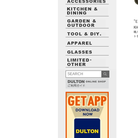
"
KH
職
ト
最近閲覧したお勧めの商品