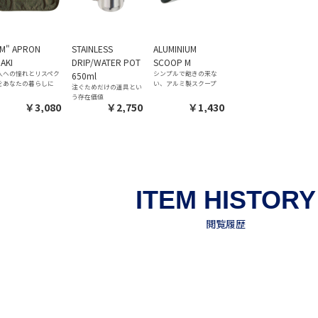
EM" APRON
STAINLESS
ALUMINIUM
AKI
DRIP/WATER POT
SCOOP M
人への憧れとリスペク
シンプルで飽きの来な
650ml
をあなたの暮らしに
い、アルミ製スクープ
注ぐためだけの道具とい
う存在価値
￥3,080
￥2,750
￥1,430