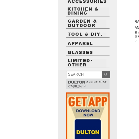
B
AN
暮
を
ア
最近閲覧したお勧めの商品