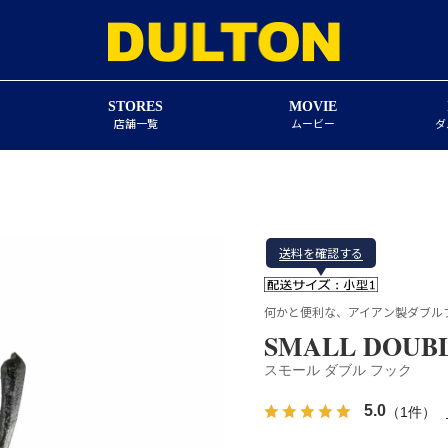
STORES
MOVIE
店舗一覧
ムービー
ダ
送料を確認する
何かと便利な、アイアン製ダブル
SMALL DOUBL
スモール ダブル フック
5.0
（1件）