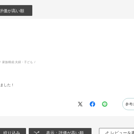
評価が高い順
家族構成:
夫婦・子ども
ました！
参考
絞り込み
表示：評価が高い順
レビューを