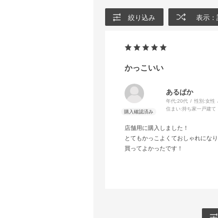
絞り込み
表示：
かっこいい
あるぱか
年代:
20代
性別:
女性
住まい:
持ち家一戸建て
店舗用に購入しました！
とてもかっこよくておしゃれになり
買ってよかったです！