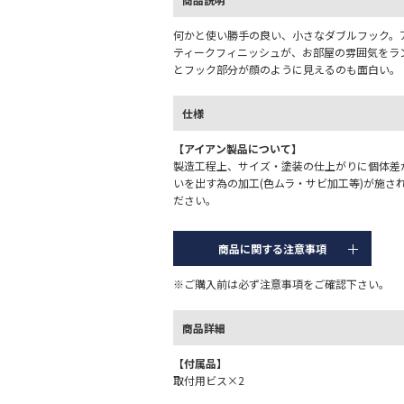
何かと使い勝手の良い、小さなダブルフック。
ティークフィニッシュが、お部屋の雰囲気をラ
とフック部分が顔のように見えるのも面白い。
仕様
【アイアン製品について】
製造工程上、サイズ・塗装の仕上がりに個体差
いを出す為の加工(色ムラ・サビ加工等)が施さ
ださい。
商品に関する注意事項
※ご購入前は必ず注意事項をご確認下さい。
商品詳細
【付属品】
取付用ビス×2