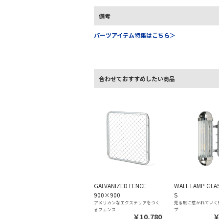
備考
パーツアイテム特集はこちら＞
合わせておすすめしたい商品
GALVANIZED FENCE
WALL LAMP GLAS
900×900
S
アメリカンなエクステリアをつく
見る度に惹かれていく
るフェンス
プ
￥10,780
￥