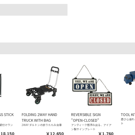
S STICK
FOLDING 2WAY HAND
REVERSIBLE SIGN
TOOL KI
遊び心溢れ
TRUCK WITH BAG
"OPEN-CLOSED"
ト
壁付けラン
2WAY ダルトンの折りたたみ台車
アンティーク感滲み出る、アイア
ン製サインプレート
18,150
￥12,650
￥1,760