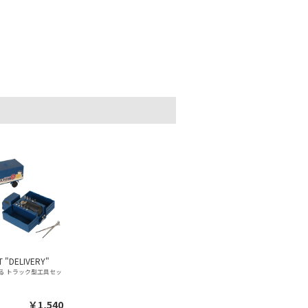
T "DELIVERY"
る トラック型工具セッ
￥1,540