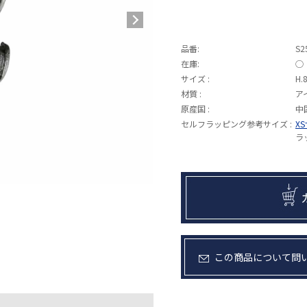
品番:
S2
在庫:
◯
サイズ :
H.
材質 :
ア
原産国 :
中
セルフラッピング参考サイズ :
X
ラ
この商品について問