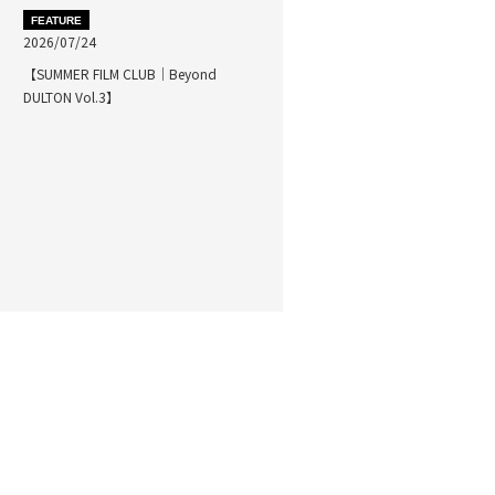
FEATURE
2026/07/24
【SUMMER FILM CLUB｜Beyond
DULTON Vol.3】