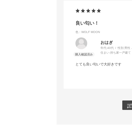
良い匂い！
色：WOLF MOON
おはぎ
年代:
40代
性別:
男性
住まい:
持ち家一戸建て
とても良い匂いで大好きです