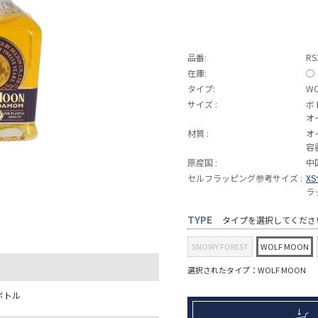
品番:
RS
在庫:
◯
タイプ:
WO
サイズ :
ボト
オ
材質 :
オ
容
原産国 :
中
セルフラッピング参考サイズ :
X
ラ
TYPE
タイプを選択してくださ
SNOWY FOREST
WOLF MOON
選択されたタイプ：WOLF MOON
ボトル