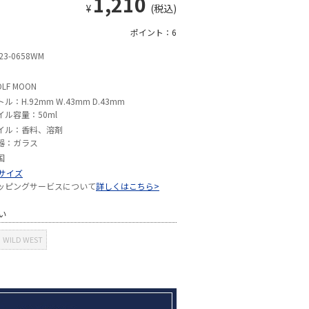
1,210
¥
(税込)
ポイント：6
23-0658WM
LF MOON
ル：H.92mm W.43mm D.43mm
イル容量：50ml
イル：香料、溶剤
器：ガラス
国
Sサイズ
ッピングサービスについて
詳しくはこちら>
い
WILD WEST