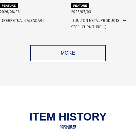
FEATURE
FEATURE
2026/08/06
2026/07/03
【PERPETUAL CALENDAR】
【DULTON METAL PRODUCTS ー
STEEL FURNITUREー】
MORE