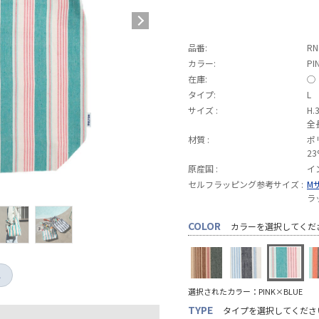
品番:
RN
カラー:
PI
在庫:
◯
タイプ:
L
サイズ :
H.
全
材質 :
ポ
23
原産国 :
イ
セルフラッピング参考サイズ :
M
ラ
COLOR
カラーを選択してくだ
し
選択されたカラー：PINK×BLUE
TYPE
タイプを選択してくださ