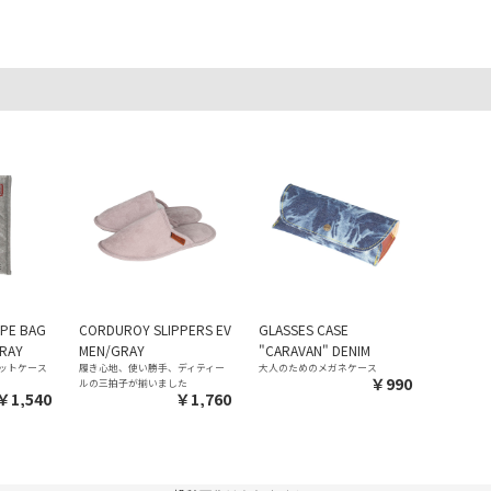
PE BAG
CORDUROY SLIPPERS EV
GLASSES CASE
GRAY
MEN/GRAY
"CARAVAN" DENIM
ットケース
履き心地、使い勝手、ディティー
大人のためのメガネケース
￥990
ルの三拍子が揃いました
￥1,540
￥1,760