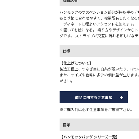
ハンモックのサスペンション部分が持ち手のデ
冬と季節に合わせやすく、複数所有したくなる
ーディネートに程よいアクセントを加えます。
く置いても絵になる。 織り方やデザインから
グです。 ストライプが交互に流れる涼しげなデ
仕様
【仕上げについて】
製造工程上、つなぎ目に白糸が覗いたり、ほつ
また、サイズや色味に多少の個体差が生じます
ださい。
商品に関する注意事項
※ご購入前は必ず注意事項をご確認下さい。
備考
【ハンモックバッグ シリーズ一覧】