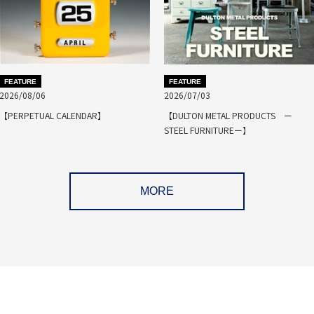
FEATURE
FEATURE
2026/08/06
2026/07/03
【PERPETUAL CALENDAR】
【DULTON METAL PRODUCTS ー
STEEL FURNITUREー】
MORE