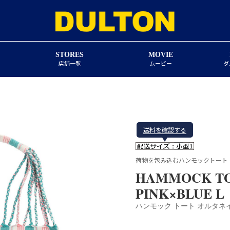
STORES
MOVIE
店舗一覧
ムービー
ダ
送料を確認する
荷物を包み込むハンモックトート
HAMMOCK TO
PINK×BLUE L
ハンモック トート オルタネイ