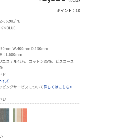
ポイント：18
Z-0620L/PB
NK×BLUE
390mm W.400mm D.130mm
長：L.680mm
リエステル42%、コットン35%、ビスコース
%
ンド
サイズ
ッピングサービスについて
詳しくはこちら>
さい
い