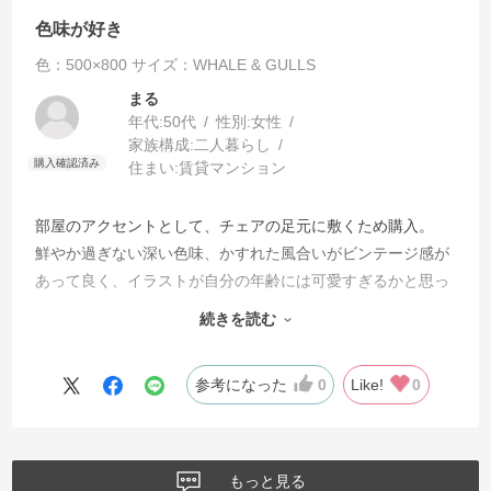
色味が好き
色：500×800
サイズ：WHALE & GULLS
まる
年代:
50代
性別:
女性
家族構成:
二人暮らし
住まい:
賃貸マンション
部屋のアクセントとして、チェアの足元に敷くため購入。
鮮やか過ぎない深い色味、かすれた風合いがビンテージ感が
あって良く、イラストが自分の年齢には可愛すぎるかと思っ
たが、遊び心があって今は気に入っている。裏面に滑り止め
続きを読む
が付いているためズレにくくて良い。価格も安価で満足。
参考になった
0
Like!
0
もっと見る