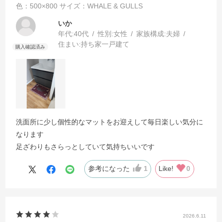
色：500×800
サイズ：WHALE & GULLS
いか
年代:
40代
性別:
女性
家族構成:
夫婦
住まい:
持ち家一戸建て
洗面所に少し個性的なマットをお迎えして毎日楽しい気分に
なります
足ざわりもさらっとしていて気持ちいいです
参考になった
1
Like!
0
2026.6.11