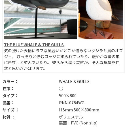
THE BLUE WHALE & THE GULLS
気の抜けた表情にラフな風合いがどこか憎めないクジラと鳥のオブ
ジェ。 ひっそりと佇むロッジに飾られていたり、賑やかな蚤の市
に所狭しと並んでいたり。 彼らから漂う哀愁が、そんな風景を自
然と思い浮かばせます。
カラー：
WHALE & GULLS
在庫：
◯
タイプ：
500×800
品番：
RNN-0784WG
サイズ ：
H.5mm 500×800mm
材質 ：
ポリエステル
裏面：PVC (Non slip)