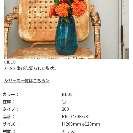
CIELO
丸みを帯びた愛らしい形状。
シリーズ一覧はこちら＞
カラー：
BLUE
在庫：
◯
タイプ：
200
品番：
RN-0770FS/BL
サイズ ：
H.200mm φ120mm
材質 ：
ガラス