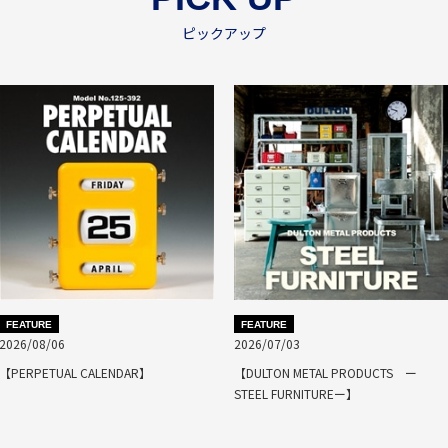
ピックアップ
FEATURE
FEATURE
2026/08/06
2026/07/03
【PERPETUAL CALENDAR】
【DULTON METAL PRODUCTS ー
STEEL FURNITUREー】