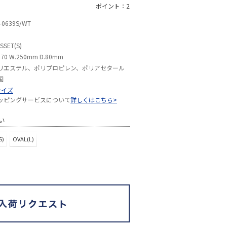
ポイント：2
-0639S/WT
SSET(S)
170 W.250mm D.80mm
リエステル、ポリプロピレン、ポリアセタール
国
サイズ
ッピングサービスについて
詳しくはこちら>
い
S)
OVAL(L)