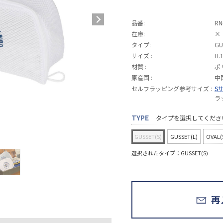
品番:
RN
在庫:
×
タイプ:
GU
サイズ :
H.
材質 :
ポ
原産国 :
中
セルフラッピング参考サイズ :
S
ラ
TYPE
タイプを選択してくださ
GUSSET(S)
GUSSET(L)
OVAL(
選択されたタイプ：GUSSET(S)