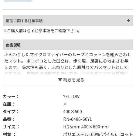
商品に関する注意事項
※ご購入前は必ず注意事項をご確認下さい。
商品説明
ふんわりしたマイクロファイバーのループとコットンを組み合わせ
たマット。 ポコポコとした凹凸は、歩く度、足裏に心地よさを与
えます。 吸水性も高く、ふわりとした肌触りでバスマットとして
おすすめ。 自宅の洗濯機で丸洗いでき、汚れを気にせず日常的に
お使いいただけます。 ランダムなグラデーションの濃淡に癒され
ます。
カラー：
YELLOW
在庫：
×
タイプ：
400×600
品番：
RN-0496-60YL
サイズ ：
H.25mm 400×600mm
材質 ：
ポリエステル100%(パイル)、コット