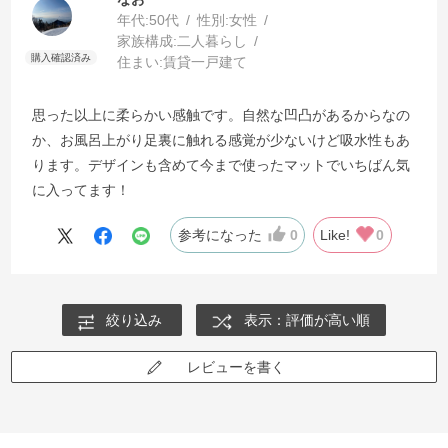
年代:
50代
性別:
女性
家族構成:
二人暮らし
住まい:
賃貸一戸建て
思った以上に柔らかい感触です。自然な凹凸があるからなの
か、お風呂上がり足裏に触れる感覚が少ないけど吸水性もあ
ります。デザインも含めて今まで使ったマットでいちばん気
に入ってます！
参考になった
0
Like!
0
絞り込み
表示：評価が高い順
レビューを書く