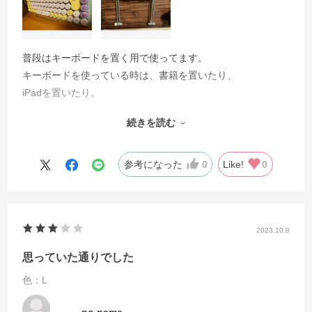
普段はキーボードを置く用で使ってます。
キーボードを使っている時は、書籍を置いたり、
iPadを置いたり。
形がシンプルだからこそ用途が広い。
続きを読む
使わない時は、フックにかけておけば場所も取らないのが素
敵です。
参考になった
0
Like!
0
2023.10.8
思っていた通りでした
色：L
no name