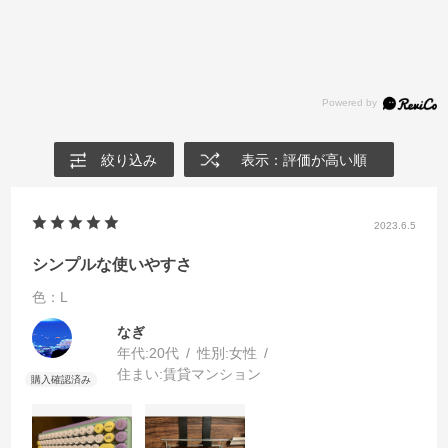
絞り込み
表示：評価が高い順
2023.6.5
シンプルな使いやすさ
色：L
なぎ
年代:
20代
性別:
女性
住まい:
賃貸マンション