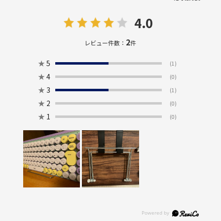
4.0
2
レビュー件数：
件
★
5
(1)
★
4
(0)
★
3
(1)
★
2
(0)
★
1
(0)