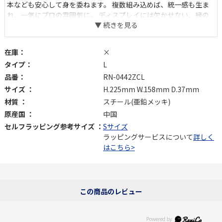
本なども安心して身を委ねます。 複数組み込めば、統一感も生ま
れ、一気にプロの雰囲気に。 ディスプレイには欠かせない、縁の
下の力持ちです。
在庫：
×
タイプ：
L
品番：
RN-0442ZCL
サイズ ：
H.225mm W.158mm D.37mm
材質 ：
スチール(亜鉛メッキ)
原産国 ：
中国
セルフラッピング参考サイズ ：
Sサイズ
ラッピングサービスについて
詳しく
はこちら>
この商品のレビュー