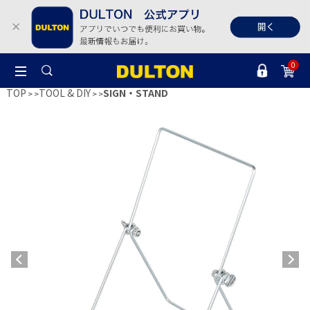
0
TOP
TOOL & DIY
SIGN・STAND
>
>