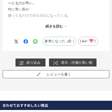
へたるのが早い。
特に青い面が
握ってるだけでボロボロになってくる。
1週間ももたないからコスパ悪い。
続きを読む
大きさもちょうどいいし、色もステキなのに残念でならな
い。
参考になった
1
Like!
0
絞り込み
表示：評価が高い順
レビューを書く
合わせておすすめしたい商品