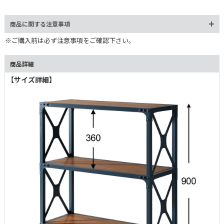
線を遮らない抜け感のあるデザインで、リビングやワークスペース
にも自然に馴染みます。
商品に関する注意事項
※ご購入前は必ず注意事項をご確認下さい。
商品詳細
【サイズ詳細】