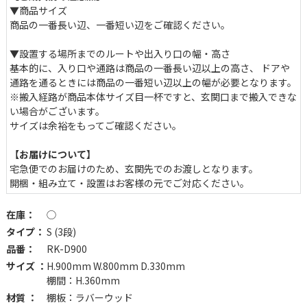
ディテールが生む存在感と安心感
▼商品サイズ
商品の一番長い辺、一番短い辺をご確認ください。
棚板を囲うように配されたスチールフレームが全体を引き締め、重
厚感のある佇まいに。側面に配されたクロスデザインのスチールパ
▼設置する場所までのルートや出入り口の幅・高さ
ーツ、フレームの接合部に施されたリベットデザインのボルトが、
基本的に、入り口や通路は商品の一番長い辺以上の高さ、 ドア
インダストリアルな個性をプラスします。
通路を通るときには商品の一番短い辺以上の幅が必要となります。
※搬入経路が商品本体サイズ目一杯ですと、玄関口まで搬入できな
い場合がございます。
サイズは余裕をもってご確認ください。
【お届けについて】
宅急便でのお届けのため、玄関先でのお渡しとなります。
開梱・組み立て・設置はお客様の元でご対応ください。
在庫：
◯
タイプ：
S (3段)
品番：
RK-D900
サイズ ：
H.900mm W.800mm D.330mm
棚間：H.360mm
材質 ：
棚板：ラバーウッド