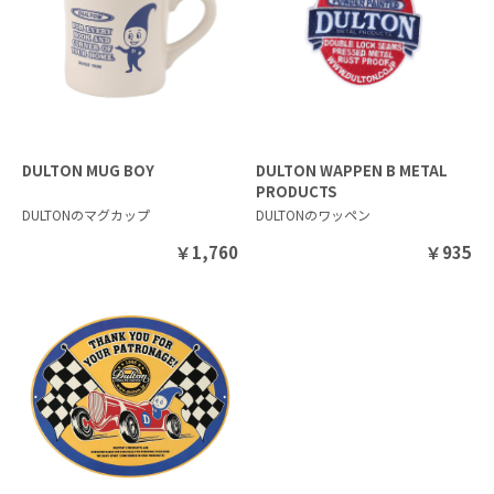
DULTON MUG BOY
DULTON WAPPEN B METAL
PRODUCTS
DULTONのマグカップ
DULTONのワッペン
￥
1,760
￥
935