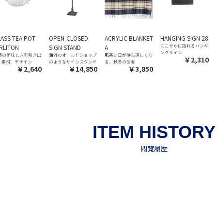
ASS TEA POT
OPEN-CLOSED
ACRYLIC BLANKET
HANGING SIGN 28
にこやかに揺れるハンギ
RLITON
SIGN STAND
A
ングサイン
葉の美味しさを引き出
海外のオールドショップ
肌寒い日が待ち遠しくな
￥2,310
、素材、デザイン
のようなサインスタンド
る、秋冬の使者
￥2,640
￥14,850
￥3,850