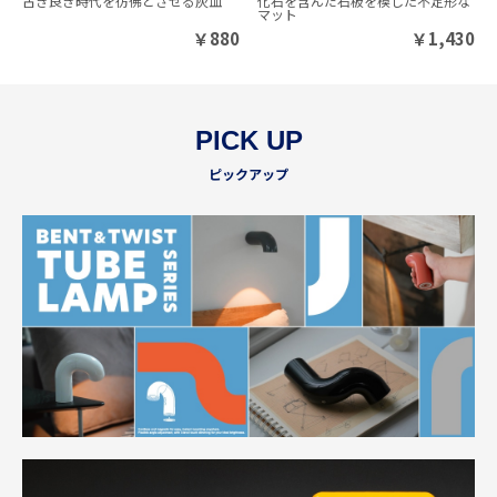
古き良き時代を彷彿とさせる灰皿
化石を含んだ石板を模した不定形な
マット
￥
880
￥
1,430
PICK UP
ピックアップ