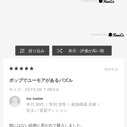
絞り込み
表示：評価が高い順
2025.6.14
ポップでユーモアがあるパズル
サイズ：CUTS OF T-REX A
no name
年代:
30代
性別:
女性
家族構成:
夫婦
住まい:
賃貸マンション
他にはない絵柄に惹かれて購入しました。