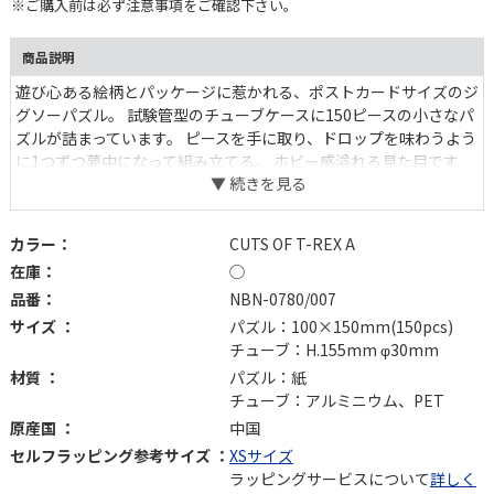
※ご購入前は必ず注意事項をご確認下さい。
商品説明
遊び心ある絵柄とパッケージに惹かれる、ポストカードサイズのジ
グソーパズル。 試験管型のチューブケースに150ピースの小さなパ
ズルが詰まっています。 ピースを手に取り、ドロップを味わうよう
に1つずつ夢中になって組み立てる。 ホビー感溢れる見た目です
が、手ごたえ十分。ギフトにもおすすめです。
カラー：
CUTS OF T-REX A
在庫：
◯
品番：
NBN-0780/007
サイズ ：
パズル：100×150mm(150pcs)
チューブ：H.155mm φ30mm
材質 ：
パズル：紙
チューブ：アルミニウム、PET
原産国 ：
中国
セルフラッピング参考サイズ ：
XSサイズ
ラッピングサービスについて
詳しく