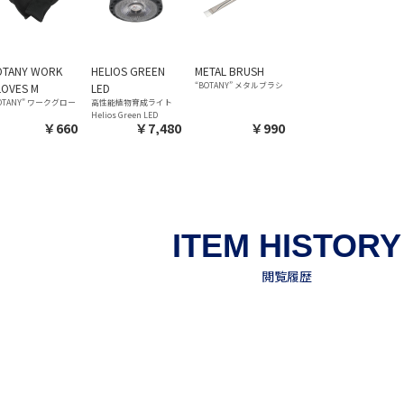
OTANY WORK
HELIOS GREEN
METAL BRUSH
“BOTANY” メタルブラシ
LOVES M
LED
OTANY" ワークグロー
高性能植物育成ライト
Helios Green LED
￥660
￥7,480
￥990