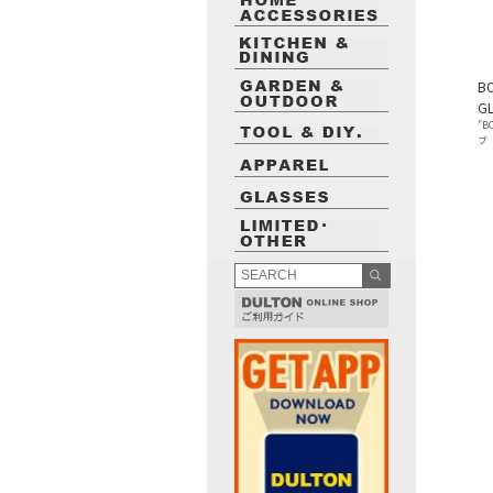
B
G
"B
ブ
最近閲覧したお勧めの商品