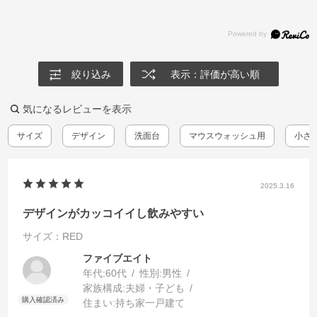
絞り込み
表示：評価が高い順
気になるレビューを表示
サイズ
デザイン
洗面台
マウスウォッシュ用
小さ
2025.3.16
デザインがカッコイイし飲みやすい
サイズ：RED
ファイブエイト
年代:
60代
性別:
男性
家族構成:
夫婦・子ども
住まい:
持ち家一戸建て