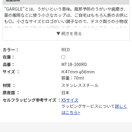
"GARGLE"とは、うがいという意味。風邪予防のうがいや歯磨き、
薬の服用などに使う小さなカップは、ご自宅はもちろん旅のお供に
も◎。小さなサイズとロゴがいい調子なので、デスク周りの小物収
納や、ネジなどのパーツ収納にも使いたいアイテムです。レッドと
グリーンの２色展開です。
カラー：
RED
在庫：
◯
品番：
MT18-100RD
サイズ ：
H.47mm φ56mm
容量：70ml
材質 ：
ステンレススチール
原産国 ：
日本
セルフラッピング参考サイズ ：
XSサイズ
ラッピングサービスについて
詳しく
はこちら>