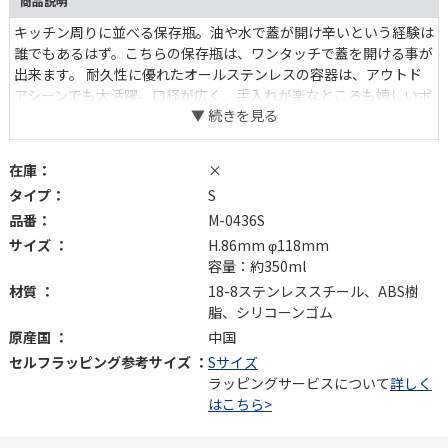
商品説明
キッチン周りに並べる保存瓶。油や水で蓋が開け辛いという経験は
誰でもあるはず。こちらの保存瓶は、ワンタッチで蓋を開ける事が
出来ます。 耐久性に優れたオールステンレスの容器は、アウトド
アシーンでも大活躍。口径が広く、手入れが楽なところも嬉しいポ
イントです。 スタッキングしてまとめたり、シリーズで一式揃えた
り。 統一感のあるプロフェッショナルなキッチンへ。
在庫：
×
タイプ：
S
品番：
M-0436S
サイズ ：
H.86mm φ118mm
容量：約350ml
材質 ：
18-8ステンレススチール、ABS樹
脂、シリコーンゴム
原産国 ：
中国
セルフラッピング参考サイズ ：
Sサイズ
ラッピングサービスについて
詳しく
はこちら>