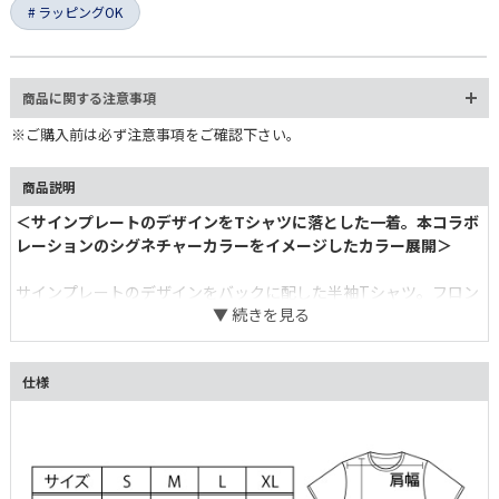
ラッピングOK
商品に関する注意事項
※ご購入前は必ず注意事項をご確認下さい。
商品説明
＜サインプレートのデザインをTシャツに落とした一着。本コラボ
レーションのシグネチャーカラーをイメージしたカラー展開＞
サインプレートのデザインをバックに配した半袖Tシャツ。フロン
トに入れたワンポイントのコラボロゴは、厚盛りのラバープリント
で立体感のある仕上がりに。Tシャツのボディ色は、今回のシグネ
チャーカラーであるランドクルーザー“70”シリーズ塗装色の3色に
仕様
近いカラーリングに、サインプレートのイメージをそのまま落とし
たモスグリーンを加えた全4種展開。これまでのLAND CRUISER
OFFICIAL ITEMSと同じく、首リブには丈夫なバインダーネックを
採用しています。