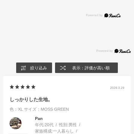
絞り込み
表示：評価が高い順
2026.3.29
しっかりした生地。
色：XL
サイズ：MOSS GREEN
Pan
年代:
20代
性別:
男性
家族構成:
一人暮らし