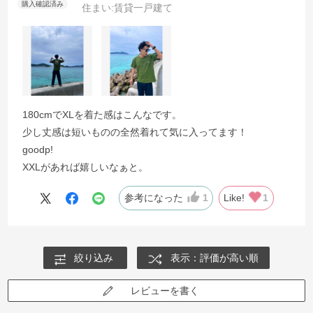
住まい:
賃貸一戸建て
180cmでXLを着た感はこんなです。
少し丈感は短いものの全然着れて気に入ってます！
goodp!
XXLがあれば嬉しいなぁと。
参考になった
1
Like!
1
絞り込み
表示：評価が高い順
レビューを書く