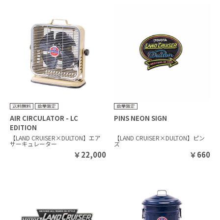
AIR CIRCULATOR - LC
PINS NEON SIGN
EDITION
【LAND CRUISER×DULTON】エア
【LAND CRUISER×DULTON】ピン
サーキュレーター
ズ
￥
22,000
￥
660