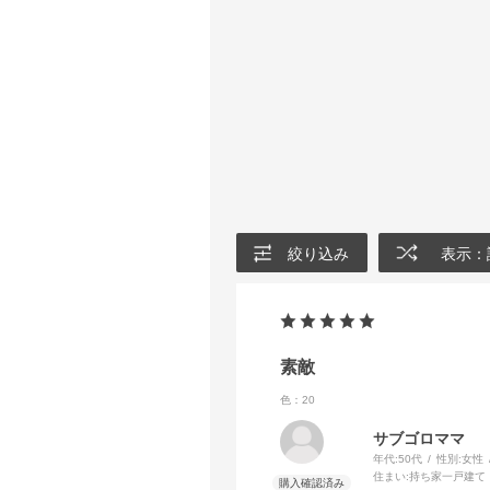
絞り込み
表示：
素敵
色：20
サブゴロママ
年代:
50代
性別:
女性
住まい:
持ち家一戸建て