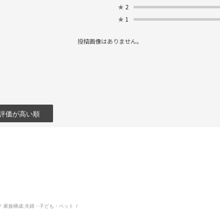
★
2
★
1
投稿画像はありません。
評価が高い順
家族構成:
夫婦・子ども・ペット