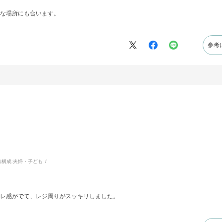
な場所にも合います。
参考
族構成:
夫婦・子ども
レ感がでて、レジ周りがスッキリしました。