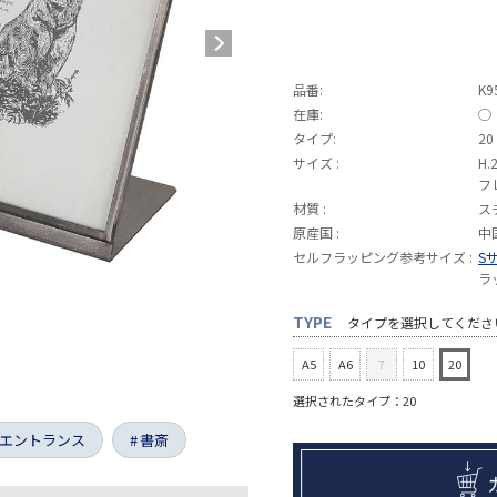
品番:
K9
在庫:
◯
タイプ:
20
サイズ :
H.
フ
材質 :
ス
原産国 :
中
セルフラッピング参考サイズ :
S
ラ
TYPE
タイプを選択してくださ
A5
A6
7
10
20
選択されたタイプ：20
エントランス
書斎