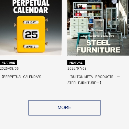
FEATURE
FEATURE
2026/08/06
2026/07/03
【PERPETUAL CALENDAR】
【DULTON METAL PRODUCTS ー
STEEL FURNITUREー】
MORE