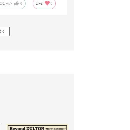
になった
0
Like!
0
書く