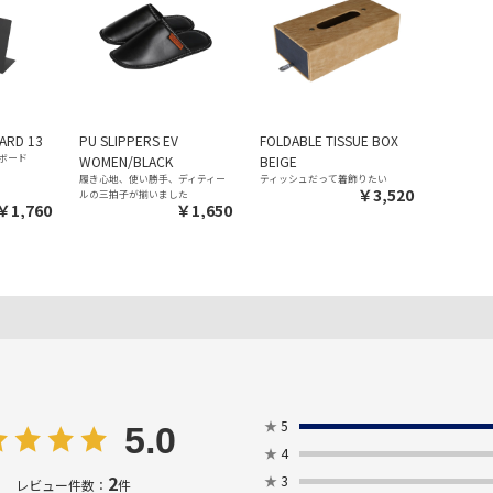
ARD 13
PU SLIPPERS EV
FOLDABLE TISSUE BOX
ボード
WOMEN/BLACK
BEIGE
履き心地、使い勝手、ディティー
ティッシュだって着飾りたい
￥3,520
ルの三拍子が揃いました
￥1,760
￥1,650
★
5
5.0
★
4
2
★
3
レビュー件数：
件