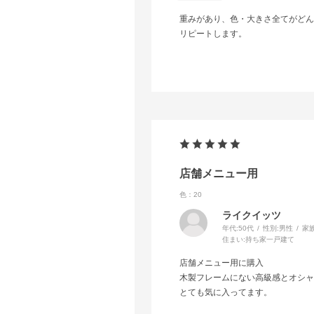
重みがあり、色・大きさ全てがどん
リピートします。
店舗メニュー用
色：20
ライクイッツ
年代:
50代
性別:
男性
家
住まい:
持ち家一戸建て
店舗メニュー用に購入
木製フレームにない高級感とオシャ
とても気に入ってます。