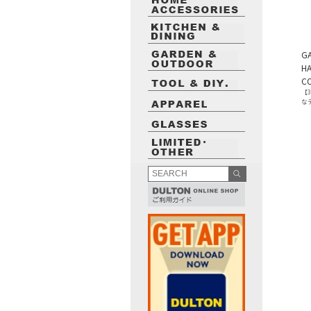
GA
H
CO
【
な
最近閲覧したお勧めの商品