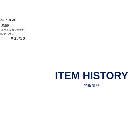
HARP HEAD
RUNER
チュラルな素材感が魅
の剪定バサミ
￥2,750