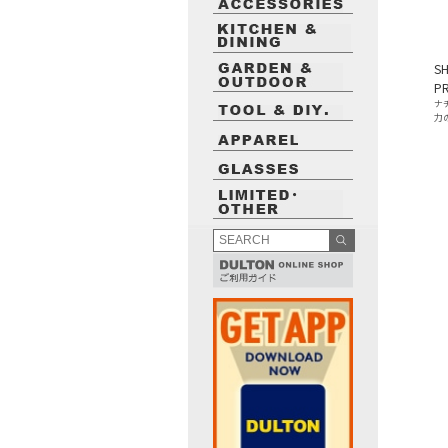
S
P
ナ
力
最近閲覧したお勧めの商品