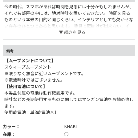
今の時代、スマホがあれば時間を見るには十分かもしれませんが、
それでも部屋の中には、絶対時計を置いておきたい。 時間を見る
ものという本来の目的と同じくらい、インテリアとしても欠かせな
い存在のひとつであると思います。 賃貸で壁掛けが出来ない、イ
ンテリアと一緒に棚に並べて置きたい、そんな時にぴったりな置き
時計です。 またスイープムーブメントなので、寝室などにも向いて
います。 男女問わず使えるクラシックなデザインの中に、ボディ
備考
カラーごとに異なる秒針の色で遊びこころをプラスしました。
【ムーブメントについて】
スウィープムーブメント
※限りなく無音に近いムーブメントです。
※電波時計ではございません。
【使用電池について】
本製品付属の電池は動作確認用です。
時計などの長期使用するものに関してはマンガン電池をお勧め致し
ます。
使用乾電池：単3乾電池×1
カラー：
KHAKI
在庫：
◯