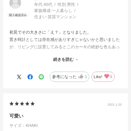
年代:
40代
性別:
男性
家族構成:
一人暮らし
住まい:
賃貸マンション
初見でその大きさに「え？」となりました。
置き時計としては存在感がありすぎじゃないかと思いました
が、リビングに設置してみるとこのカーキの絶妙な色もあっ
てか違和感がありません。
続きを読む
それどころか、元々そこにあったように馴染みます。
秒針の鳴らない高機能も発揮してくれて、夢見心地な時間も
邪魔しません。
参考になった
1
Like!
0
無骨なアメリカンな家だけでなく、ちょっと無機質なインテ
リアのお部屋にも合うと思います。
大きさだけで敬遠してしまうのはちょっと勿体ない。オスス
2021.1.20
メです。
可愛い
サイズ：KHAKI