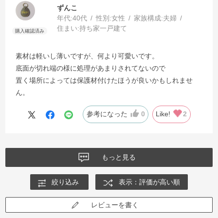
ずんこ
年代:
40代
性別:
女性
家族構成:
夫婦
住まい:
持ち家一戸建て
素材は軽いし薄いですが、何より可愛いです。
底面が切れ端の様に処理があまりされてないので
置く場所によっては保護材付けたほうが良いかもしれませ
ん。
参考になった
0
Like!
2
もっと見る
絞り込み
表示：評価が高い順
レビューを書く