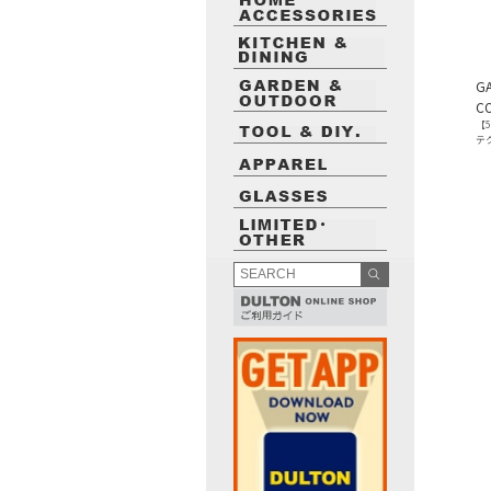
GA
CO
【
テ
最近閲覧したお勧めの商品