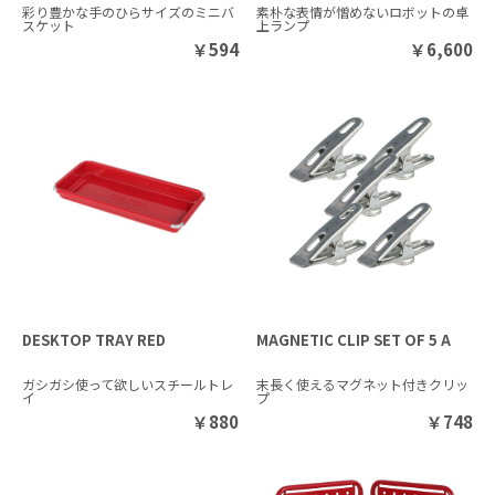
彩り豊かな手のひらサイズのミニバ
素朴な表情が憎めないロボットの卓
スケット
上ランプ
￥
594
￥
6,600
DESKTOP TRAY RED
MAGNETIC CLIP SET OF 5 A
ガシガシ使って欲しいスチールトレ
末長く使えるマグネット付きクリッ
イ
プ
￥
880
￥
748