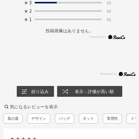
★
3
(2)
★
2
(0)
★
1
(0)
投稿画像はありません。
絞り込み
表示：評価が高い順
気になるレビューを表示
底の蓋
デザイン
バッグ
ネット
実用性
ドラ