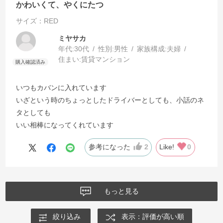
かわいくて、やくにたつ
サイズ：RED
ミヤサカ
年代:
30代
性別:
男性
家族構成:
夫婦
住まい:
賃貸マンション
いつもカバンに入れています
いざという時のちょっとしたドライバーとしても、小話のネ
タとしても
いい相棒になってくれています
参考になった
2
Like!
0
もっと見る
絞り込み
表示：評価が高い順