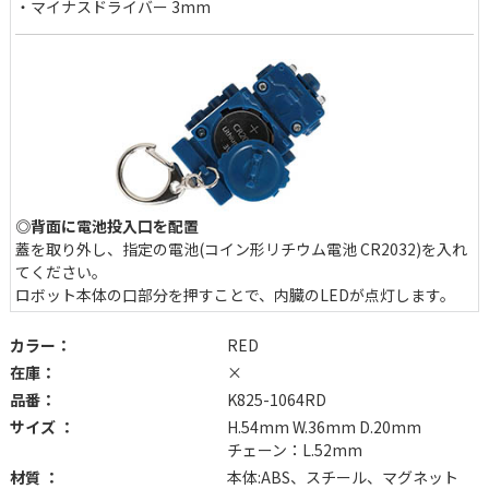
・マイナスドライバー 3mm
◎背面に電池投入口を配置
蓋を取り外し、指定の電池(コイン形リチウム電池 CR2032)を入れ
てください。
ロボット本体の口部分を押すことで、内臓のLEDが点灯します。
カラー：
RED
在庫：
×
品番：
K825-1064RD
サイズ ：
H.54mm W.36mm D.20mm
チェーン：L.52mm
材質 ：
本体:ABS、スチール、マグネット