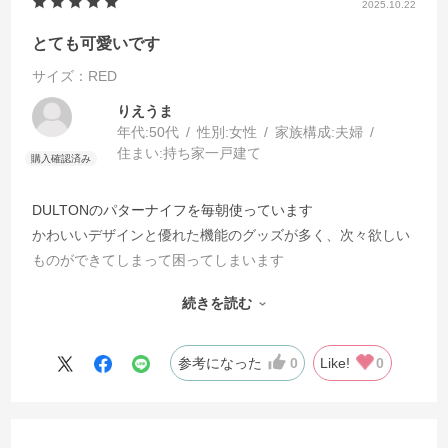
2025.10.22
とても可愛いです
サイズ：RED
りえうま
年代:
50代
性別:
女性
家族構成:
夫婦
住まい:
持ち家一戸建て
DULTONのパターナイフを毎朝使っています
かわいいデザインと優れた機能のグッズが多く、次々欲しい
ものができてしまって困ってしまいます
公式HPだと自宅近くのショップでは売っていない物も購入で
続きを読む
きて嬉しいのてすが、送料が。。。残念
参考になった
0
Like!
0