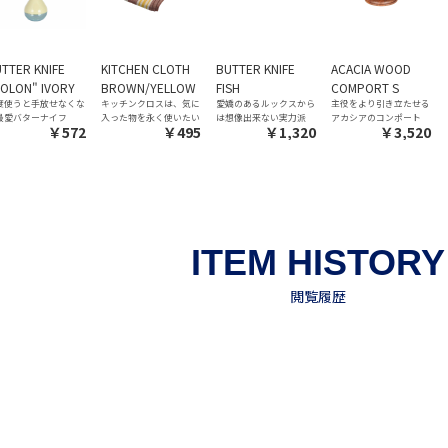
TTER KNIFE
KITCHEN CLOTH
BUTTER KNIFE
ACACIA WOOD
OLON" IVORY
BROWN/YELLOW
FISH
COMPORT S
度使うと手放せなくな
キッチンクロスは、気に
愛嬌のあるルックスから
主役をより引き立たせる
最愛バターナイフ
入った物を永く使いたい
は想像出来ない実力派
アカシアのコンポート
￥572
￥495
￥1,320
￥3,520