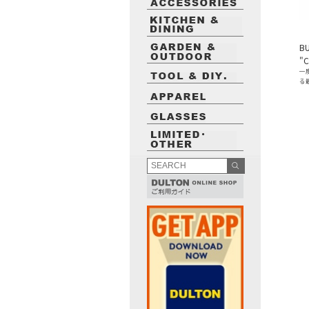
BU
"C
一
る
最近閲覧したお勧めの商品