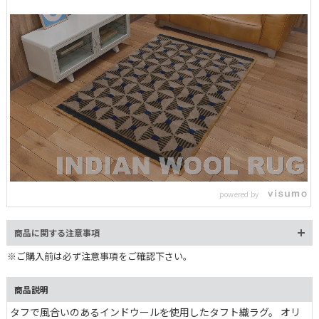
L
o
/
U
a
n
d
m
e
powered by
u
d
t
:
e
1
0
商品に関する注意事項
0
.
0
※ご購入前は必ず注意事項をご確認下さい。
0
%
商品説明
タフで風合いのあるインドウールを使用したタフト織ラグ。 オリ