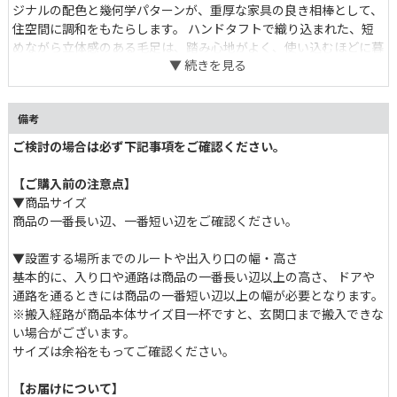
ジナルの配色と幾何学パターンが、重厚な家具の良き相棒として、
住空間に調和をもたらします。 ハンドタフトで織り込まれた、短
めながら立体感のある毛足は、踏み心地がよく、使い込むほどに暮
らしへの馴染みを感じられます。 天然素材ならではのラフな表情
から、味わいが増し、落ち着きのある表情へ。 オールシーズン通
して育て上げたい一枚です。 一人暮らしやコンパクトなリビング
備考
でも、レイアウトしやすい定番サイズ(130×190cm)。
ご検討の場合は必ず下記事項をご確認ください。
【ご購入前の注意点】
▼商品サイズ
商品の一番長い辺、一番短い辺をご確認ください。
▼設置する場所までのルートや出入り口の幅・高さ
基本的に、入り口や通路は商品の一番長い辺以上の高さ、 ドア
通路を通るときには商品の一番短い辺以上の幅が必要となります。
※搬入経路が商品本体サイズ目一杯ですと、玄関口まで搬入できな
い場合がございます。
サイズは余裕をもってご確認ください。
【お届けについて】