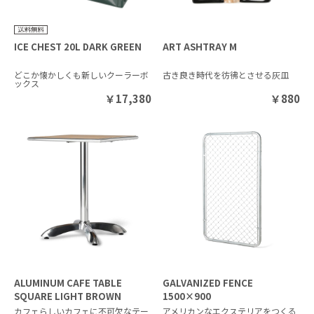
ICE CHEST 20L DARK GREEN
ART ASHTRAY M
どこか懐かしくも新しいクーラーボ
古き良き時代を彷彿とさせる灰皿
ックス
￥
17,380
￥
880
ALUMINUM CAFE TABLE
GALVANIZED FENCE
SQUARE LIGHT BROWN
1500×900
カフェらしいカフェに不可欠なテー
アメリカンなエクステリアをつくる