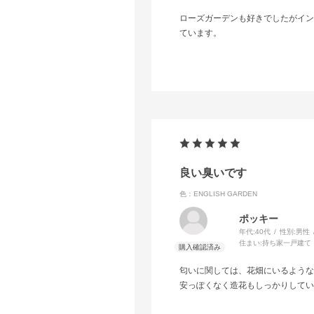
ローズガーデンも好きでしたがイン
ています。
良い臭いです
色：ENGLISH GARDEN
ポッキー
年代:
40代
性別:
男性
住まい:
持ち家一戸建て
匂いに関しては、花畑にいるような
安っぽくなく造花もしっかりしてい