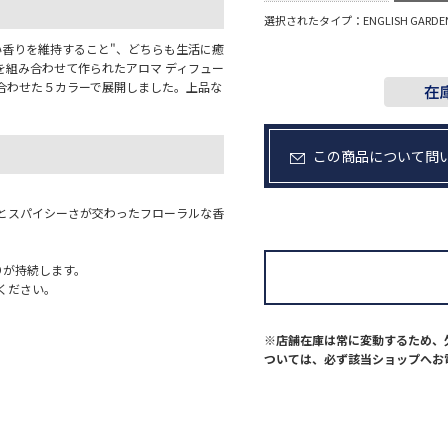
選択されたタイプ：ENGLISH GARDE
い香りを維持すること"、どちらも生活に癒
を組み合わせて作られたアロマ ディフュー
合わせた５カラーで展開しました。上品な
。
この商品について問
とスパイシーさが交わったフローラルな香
りが持続します。
ください。
※店舗在庫は常に変動するため、
ついては、必ず該当ショップへお