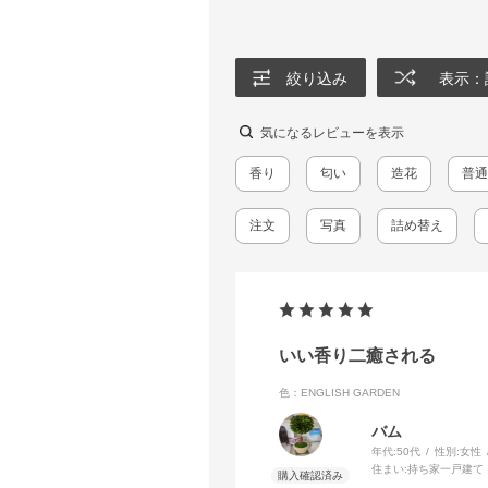
絞り込み
表示：
気になるレビューを表示
香り
匂い
造花
普通
注文
写真
詰め替え
いい香り二癒される
色：ENGLISH GARDEN
バム
年代:
50代
性別:
女性
住まい:
持ち家一戸建て