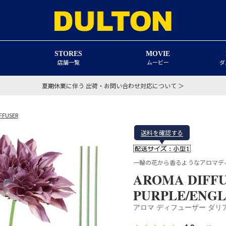
STORES
MOVIE
店舗一覧
ムービー
ダ
夏期休業に伴う 出荷・お問い合わせ対応について ＞
FFUSER
送料を確認する
一輪の花から香るようなアロマデ
AROMA DIFFU
PURPLE/ENGL
アロマ ディフューザー ダリア 