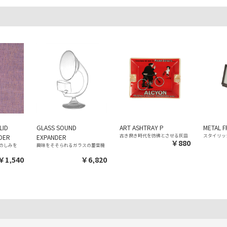
LID
GLASS SOUND
ART ASHTRAY P
METAL F
古き良き時代を彷彿とさせる灰皿
スタイリッ
DER
EXPANDER
￥880
のしみを
興味をそそられるガラスの蓄音機
￥1,540
￥6,820