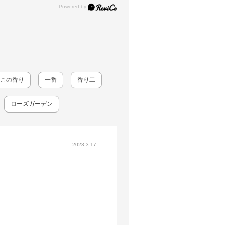
この香り
一番
香り二
ローズガーデン
2023.3.17