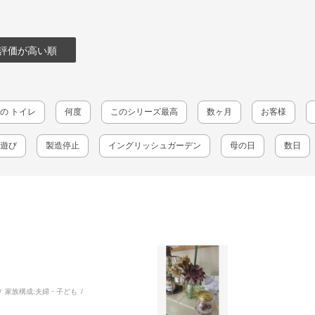
評価が高い順
の トイレ
何度
このシリーズ最高
数ヶ月
お客様
遊び
製造停止
イングリッシュガーデン
母の日
数日
家族構成:
夫婦・子ども