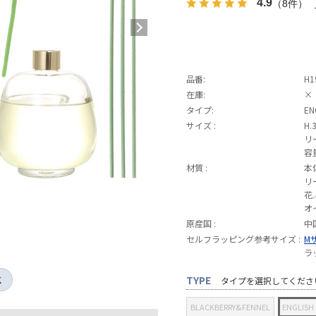
4.9
（8件）
品番:
H1
在庫:
×
タイプ:
EN
サイズ :
H.
リ
容
材質 :
本
リ
花
オ
原産国 :
中
セルフラッピング参考サイズ :
M
ラ
K
TYPE
タイプを選択してくださ
BLACKBERRY&FENNEL
ENGLISH