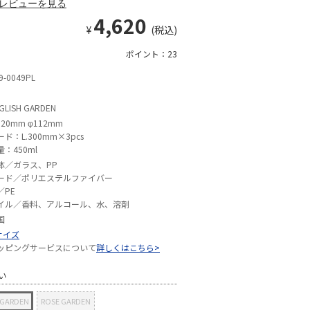
レビューを見る
4,620
¥
(税込)
ポイント：23
9-0049PL
GLISH GARDEN
320mm φ112mm
ード：L.300mm×3pcs
量：450ml
体／ガラス、PP
ード／ポリエステルファイバー
／PE
イル／香料、アルコール、水、溶剤
国
サイズ
ッピングサービスについて
詳しくはこちら>
い
 GARDEN
ROSE GARDEN