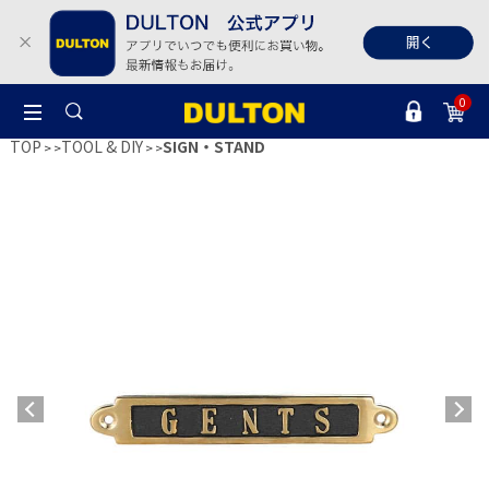
0
TOP
TOOL & DIY
SIGN・STAND
>
>