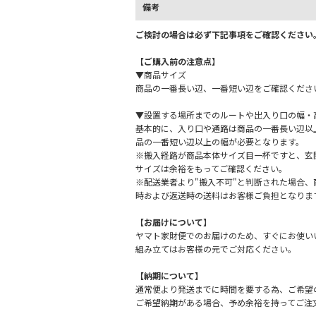
備考
ご検討の場合は必ず下記事項をご確認ください
【ご購入前の注意点】
▼商品サイズ
商品の一番長い辺、一番短い辺をご確認くださ
▼設置する場所までのルートや出入り口の幅・
基本的に、入り口や通路は商品の一番長い辺以
品の一番短い辺以上の幅が必要となります。
※搬入経路が商品本体サイズ目一杯ですと、玄
サイズは余裕をもってご確認ください。
※配送業者より"搬入不可"と判断された場合
時および返送時の送料はお客様ご負担となりま
【お届けについて】
ヤマト家財便でのお届けのため、すぐにお使い
組み立てはお客様の元でご対応ください。
【納期について】
通常便より発送までに時間を要する為、ご希望
ご希望納期がある場合、予め余裕を持ってご注