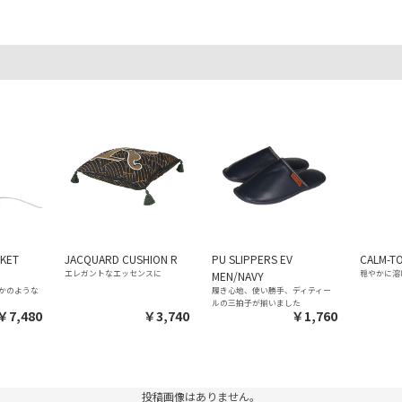
KET
JACQUARD CUSHION R
PU SLIPPERS EV
CALM-TO
エレガントなエッセンスに
穏やかに溶
MEN/NAVY
かのような
履き心地、使い勝手、ディティー
ルの三拍子が揃いました
￥7,480
￥3,740
￥1,760
投稿画像はありません。