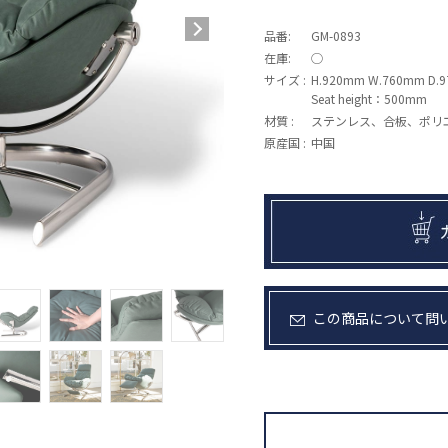
品番:
GM-0893
在庫:
◯
サイズ :
H.920mm W.760mm D.
Seat height：500mm
材質 :
ステンレス、合板、ポリ
原産国 :
中国
この商品について問