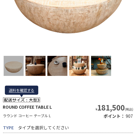
送料を確認する
送料を確認する
181,500
ROUND COFFEE TABLE L
¥
(税込)
ラウンド コーヒー テーブル L
ポイント：
907
TYPE
タイプを選択してください