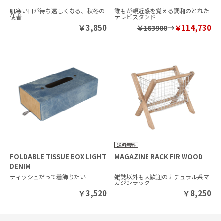
肌寒い日が待ち遠しくなる、秋冬の
誰もが親近感を覚える調和のとれた
使者
テレビスタンド
￥
3,850
→
114,730
￥163900
￥
FOLDABLE TISSUE BOX LIGHT
MAGAZINE RACK FIR WOOD
DENIM
ティッシュだって着飾りたい
雑誌以外も大歓迎のナチュラル系マ
ガジンラック
￥
3,520
￥
8,250