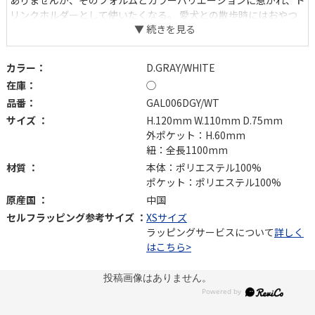
ありませんが、そのフォルムとカラーバリエーションに惹かれ、ド
リンクホルダーとして使いたくなる。 愛犬との散歩時にはおやつ
を入れたりと、楽しい時間を共にしてほしい、小さくて愛くるしい
ポーチです。
カラー：
D.GRAY/WHITE
在庫：
◯
品番：
GAL006DGY/WT
サイズ ：
H.120mm W.110mm D.75mm
外ポケット：H.60mm
紐：全長1100mm
材質 ：
本体：ポリエステル100%
ポケット：ポリエステル100%
原産国 ：
中国
セルフラッピング参考サイズ ：
XSサイズ
ラッピングサービスについて
詳しく
はこちら>
投稿画像はありません。