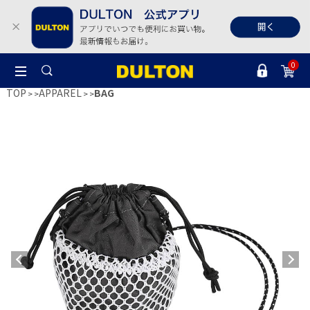
0
TOP
APPAREL
BAG
>
>