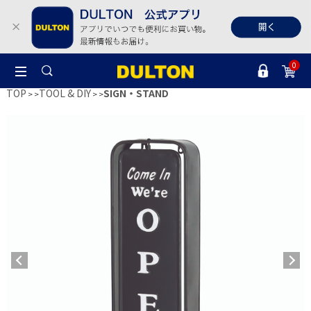
0
TOP
TOOL & DIY
SIGN・STAND
>
>