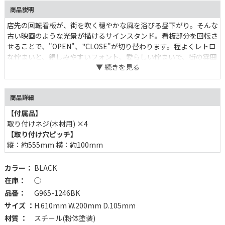
商品説明
店先の回転看板が、街を吹く穏やかな風を浴びる昼下がり。そんな
古い映画のような光景が描けるサインスタンド。看板部分を回転さ
せることで、"OPEN"、"CLOSE"が切り替わります。程よくレトロ
な佇まいと、親しみやすいフォント、愛らしい佇まいで、街の雰囲
気も違って見えそうです。
商品詳細
【付属品】
取り付けネジ(木材用) ×4
【取り付け穴ピッチ】
縦：約555mm 横：約100mm
カラー：
BLACK
在庫：
◯
品番：
G965-1246BK
サイズ ：
H.610mm W.200mm D.105mm
材質 ：
スチール(粉体塗装)