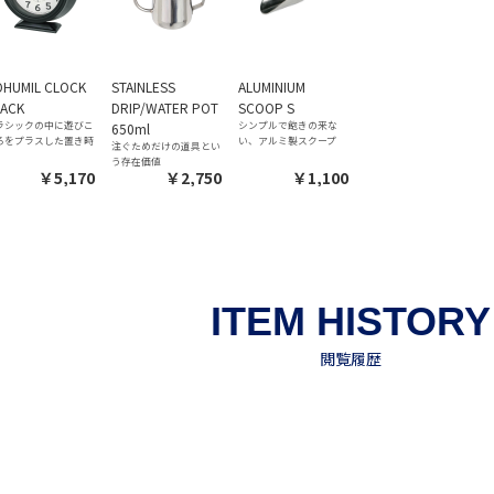
OHUMIL CLOCK
STAINLESS
ALUMINIUM
LACK
DRIP/WATER POT
SCOOP S
ラシックの中に遊びこ
シンプルで飽きの来な
650ml
ろをプラスした置き時
い、アルミ製スクープ
注ぐためだけの道具とい
う存在価値
￥5,170
￥2,750
￥1,100