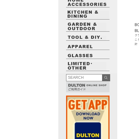
B
B
ク
こ
計
最近閲覧したお勧めの商品