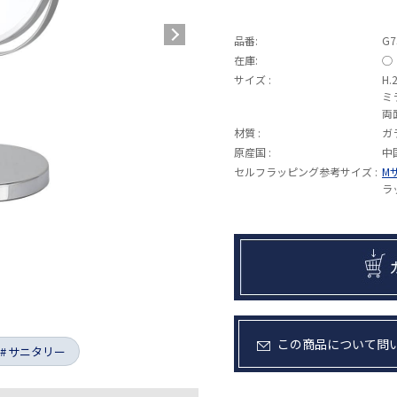
品番:
G7
在庫:
◯
サイズ :
H.
ミ
両
材質 :
ガ
原産国 :
中
セルフラッピング参考サイズ :
M
ラ
この商品について問
サニタリー