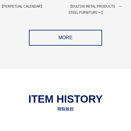
【PERPETUAL CALENDAR】
【DULTON METAL PRODUCTS ー
STEEL FURNITUREー】
MORE