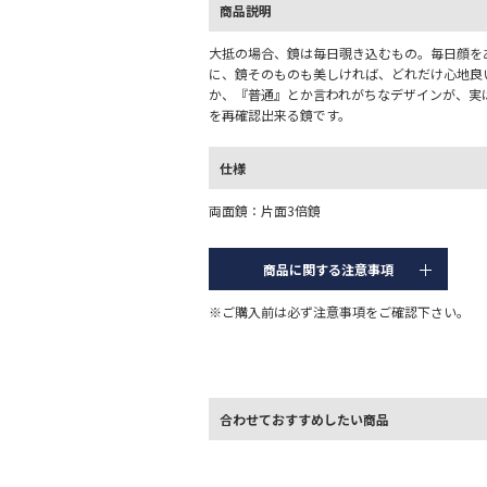
商品説明
大抵の場合、鏡は毎日覗き込むもの。毎日顔を
に、鏡そのものも美しければ、どれだけ心地良
か、『普通』とか言われがちなデザインが、実
を再確認出来る鏡です。
仕様
両面鏡：片面3倍鏡
商品に関する注意事項
※ご購入前は必ず注意事項をご確認下さい。
合わせておすすめしたい商品