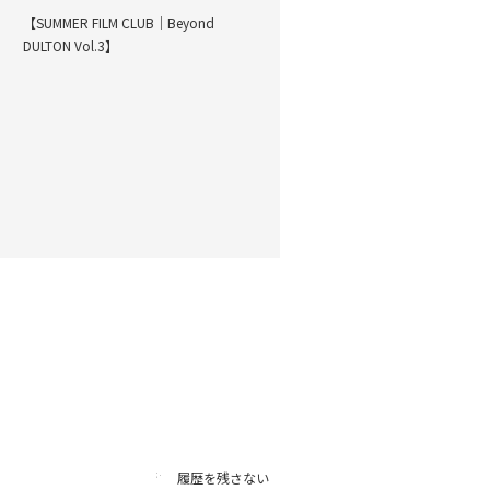
【SUMMER FILM CLUB｜Beyond
DULTON Vol.3】
履歴を残さない