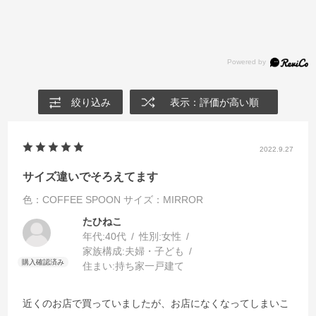
絞り込み
表示：評価が高い順
2022.9.27
サイズ違いでそろえてます
色：COFFEE SPOON
サイズ：MIRROR
たひねこ
年代:
40代
性別:
女性
家族構成:
夫婦・子ども
住まい:
持ち家一戸建て
近くのお店で買っていましたが、お店になくなってしまいこ