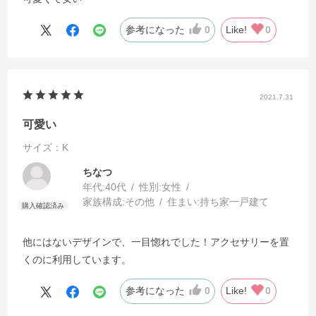
参考になった
0
Like!
0
2021.7.31
可愛い
サイズ：K
ちなつ
年代:
40代
性別:
女性
家族構成:
その他
住まい:
持ち家一戸建て
他にはないデザインで、一目惚れでした！アクセサリーを置
くのに利用しています。
参考になった
0
Like!
0