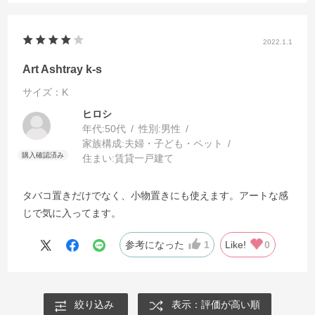
2022.1.1
Art Ashtray k-s
サイズ：K
ヒロシ
年代:
50代
性別:
男性
家族構成:
夫婦・子ども・ペット
住まい:
賃貸一戸建て
タバコ置きだけでなく、小物置きにも使えます。アートな感
じで気に入ってます。
参考になった
1
Like!
0
絞り込み
表示：評価が高い順