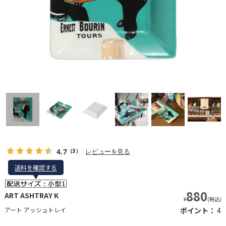
4.7
レビューを見る
（3）
送料を確認する
送料を確認する
880
ART ASHTRAY K
¥
(税込)
アート アッシュトレイ
ポイント：
4