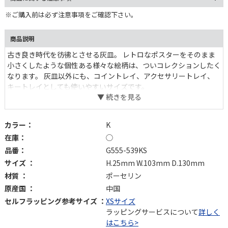
※ご購入前は必ず注意事項をご確認下さい。
商品説明
古き良き時代を彷彿とさせる灰皿。 レトロなポスターをそのまま
小さくしたような個性ある様々な絵柄は、ついコレクションしたく
なります。 灰皿以外にも、コイントレイ、アクセサリートレイ、
キートレイとしても使いやすいサイズです。
カラー：
K
在庫：
◯
品番：
G555-539KS
サイズ ：
H.25mm W.103mm D.130mm
材質 ：
ポーセリン
原産国 ：
中国
セルフラッピング参考サイズ ：
XSサイズ
ラッピングサービスについて
詳しく
はこちら>