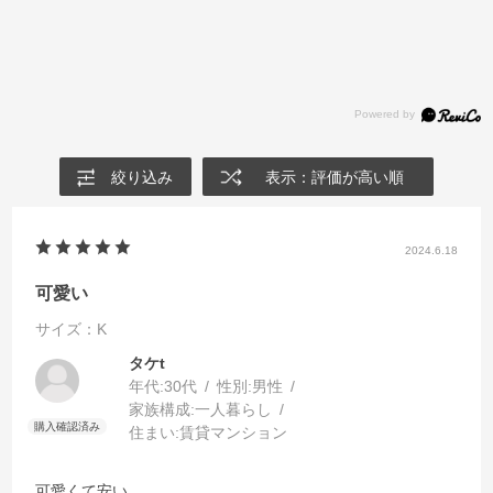
絞り込み
表示：評価が高い順
2024.6.18
可愛い
サイズ：K
タケt
年代:
30代
性別:
男性
家族構成:
一人暮らし
住まい:
賃貸マンション
可愛くて安い