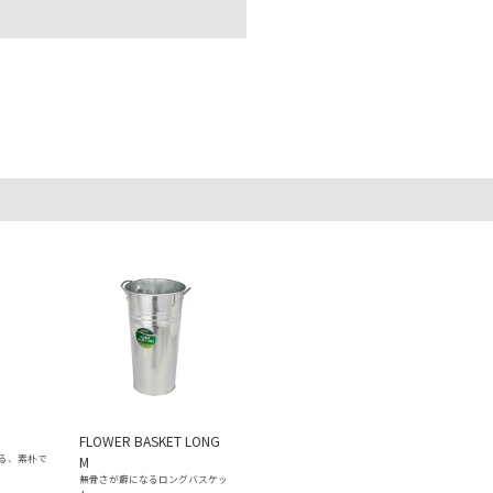
FLOWER BASKET LONG
る、素朴で
M
無骨さが癖になるロングバスケッ