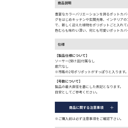
商品説明
豊富なカラーバリエーションを誇るポットカバ
グをはじめキッチンや玄関先等、インテリアの
で、新しく迎えた植物をポリポットごと入れ
色むらも味わい深い、何とも可愛いポットカバ
仕様
【製品仕様について】
ソーサー(受け皿)付属なし
底穴なし
※市販の2号ポリポットがすっぽりと入ります
【号数について】
製品の最大直径を基にした表記となります。
目安としてご参考ください。
商品に関する注意事項
※ご購入前は必ず注意事項をご確認下さい。