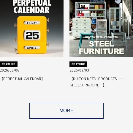
FEATURE
FEATURE
2026/08/06
2026/07/03
【PERPETUAL CALENDAR】
【DULTON METAL PRODUCTS ー
STEEL FURNITUREー】
MORE