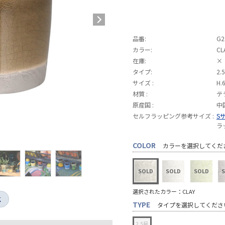
品番:
G2
カラー:
CL
在庫:
×
タイプ:
2.
サイズ :
H.
材質 :
テ
原産国 :
中
セルフラッピング参考サイズ :
S
ラ
COLOR
カラーを選択してくだ
選択されたカラー：CLAY
K
TYPE
タイプを選択してくださ
2.5号