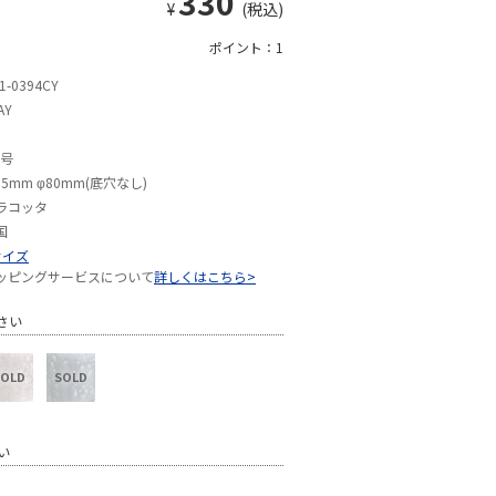
330
¥
(税込)
ポイント：1
1-0394CY
AY
5号
65mm φ80mm(底穴なし)
ラコッタ
国
サイズ
ッピングサービスについて
詳しくはこちら>
さい
い