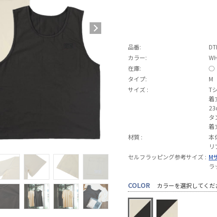
品番:
DT
カラー:
WH
在庫:
◯
タイプ:
M
サイズ :
T
着
23
タ
着
材質 :
本
リ
セルフラッピング参考サイズ :
M
ラ
COLOR
カラーを選択してくだ