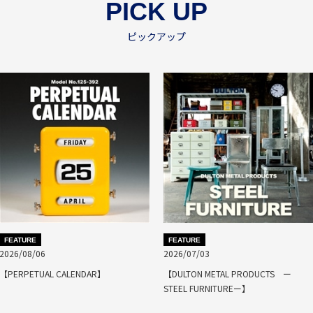
PICK UP
ピックアップ
FEATURE
FEATURE
2026/08/06
2026/07/03
【PERPETUAL CALENDAR】
【DULTON METAL PRODUCTS ー
STEEL FURNITUREー】