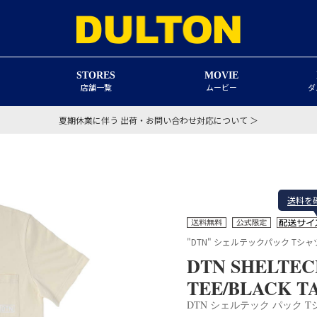
STORES
MOVIE
店舗一覧
ムービー
ダ
夏期休業に伴う 出荷・お問い合わせ対応について ＞
送料を
"DTN" シェルテックパック Tシ
DTN SHELTEC
TEE/BLACK T
DTN シェルテック パック 