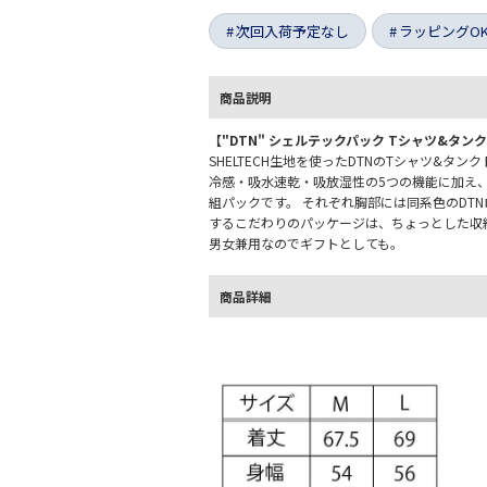
次回入荷予定なし
ラッピングO
商品説明
【"DTN" シェルテックパック Tシャツ&タン
SHELTECH生地を使ったDTNのTシャツ&タ
冷感・吸水速乾・吸放湿性の5つの機能に加え
組パックです。 それぞれ胸部には同系色のDT
するこだわりのパッケージは、ちょっとした収
男女兼用なのでギフトとしても。
商品詳細