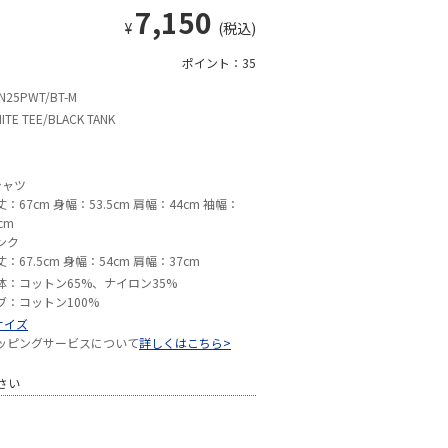
7,150
¥
(税込)
ポイント：35
N25PWT/BT-M
ITE TEE/BLACK TANK
シャツ
丈：67cm 身幅：53.5cm 肩幅：44cm 袖幅：
cm
ンク
丈：67.5cm 身幅：54cm 肩幅：37cm
体：コットン65%、ナイロン35%
ブ：コットン100%
サイズ
ッピングサービスについて
詳しくはこちら>
さい