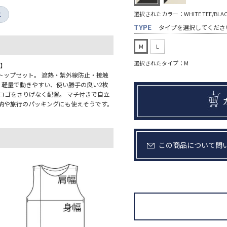
選択されたカラー：WHITE TEE/BLACK
K
TYPE
タイプを選択してくださ
M
L
選択されたタイプ：M
ク】
ンクトップセット。 遮熱・紫外線防止・接触
、軽量で動きやすい、使い勝手の良い2枚
Nロゴをさりげなく配置。 マチ付きで自立
納や旅行のパッキングにも使えそうです。
この商品について問