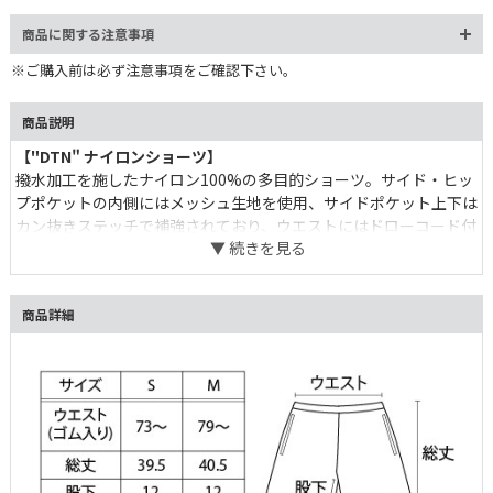
商品に関する注意事項
※ご購入前は必ず注意事項をご確認下さい。
商品説明
【"DTN" ナイロンショーツ】
撥水加工を施したナイロン100%の多目的ショーツ。サイド・ヒッ
プポケットの内側にはメッシュ生地を使用、サイドポケット上下は
カン抜きステッチで補強されており、ウエストにはドローコード付
きの平ゴムが入りと機能性抜群。ワンマイルウェアとしてはもちろ
ん、キャンプやBBQなどアウトドアシーンでも活躍してくれそうで
す。 ヒップポケットにはスナップ釦、右サイドポケットの内側に
商品詳細
はゴム紐が付いているので、鍵や小銭入れ等も安心して持ち運び可
能。 裾部分に施した"DTN"ロゴが小ぶりながらもさり気ないアク
セントに。