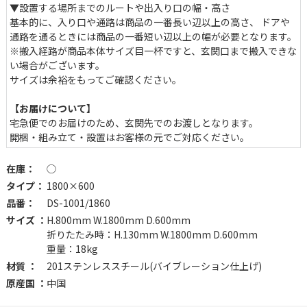
▼設置する場所までのルートや出入り口の幅・高さ
基本的に、入り口や通路は商品の一番長い辺以上の高さ、 ドア
通路を通るときには商品の一番短い辺以上の幅が必要となります。
※搬入経路が商品本体サイズ目一杯ですと、玄関口まで搬入できな
い場合がございます。
サイズは余裕をもってご確認ください。
【お届けについて】
宅急便でのお届けのため、玄関先でのお渡しとなります。
開梱・組み立て・設置はお客様の元でご対応ください。
在庫：
◯
タイプ：
1800×600
品番：
DS-1001/1860
サイズ ：
H.800mm W.1800mm D.600mm
折りたたみ時：H.130mm W.1800mm D.600mm
重量：18kg
材質 ：
201ステンレススチール(バイブレーション仕上げ)
原産国 ：
中国