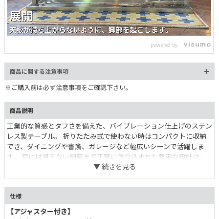
L
o
/
U
a
n
d
m
e
powered by
u
d
t
:
e
8
2
商品に関する注意事項
.
4
8
※ご購入前は必ず注意事項をご確認下さい。
%
商品説明
工業的な質感とタフさを備えた、バイブレーション仕上げのステン
レス製テーブル。 折りたたみ式で使わない時はコンパクトに収納
でき、ダイニングや書斎、ガレージなど幅広いシーンで活躍しま
す。 目には見えない細部まで丁寧に作り込まれた堅牢な設計は、
長く使うほどに信頼を増していくはず。 天板側面にはアルミのロ
ゴプレート付き。 足元が広く快適で、作業用デスクとしてもストレ
スなく使用できます。
仕様
【アジャスター付き】