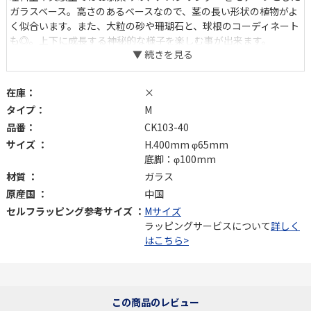
ガラスベース。高さのあるベースなので、茎の長い形状の植物がよ
く似合います。また、大粒の砂や珊瑚石と、球根のコーディネート
も◎。上下に成長する神秘的な様子を楽しむ事が出来ます。
在庫：
×
タイプ：
M
品番：
CK103-40
サイズ ：
H.400mm φ65mm
底脚：φ100mm
材質 ：
ガラス
原産国 ：
中国
セルフラッピング参考サイズ ：
Mサイズ
ラッピングサービスについて
詳しく
はこちら>
この商品のレビュー