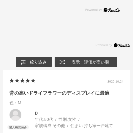
絞り込み
表示：評価が高い順
2025.10.24
背の高いドライフラワーのディスプレイに最適
色：M
D
年代:
50代
性別:
女性
家族構成:
その他
住まい:
持ち家一戸建て