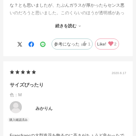
な？とも思いましたが、たぶんガラスが厚かったらセンス悪
いのだろうと思いました。このくらいのほうが透明感があっ
て、中に入れたものが映えると思いますね。この大きさで真
続きを読む
空の花飾りに挑戦ですが、かなり立派なすごいやつが出来る
と思います。楽しみです。
参考になった
1
Like!
2
2020.6.17
サイズぴったり
色：M
みかりん
Francfrancの大型造花を飾るのに高さがちょうど良かったで