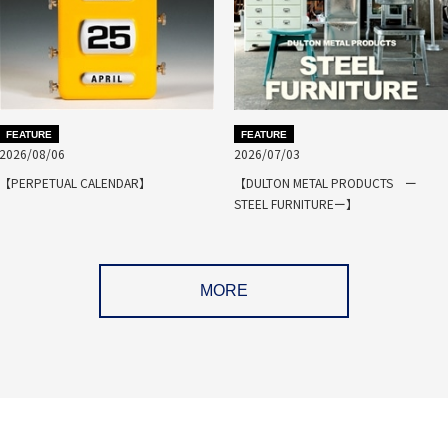
FEATURE
FEATURE
2026/08/06
2026/07/03
【PERPETUAL CALENDAR】
【DULTON METAL PRODUCTS ー
STEEL FURNITUREー】
MORE