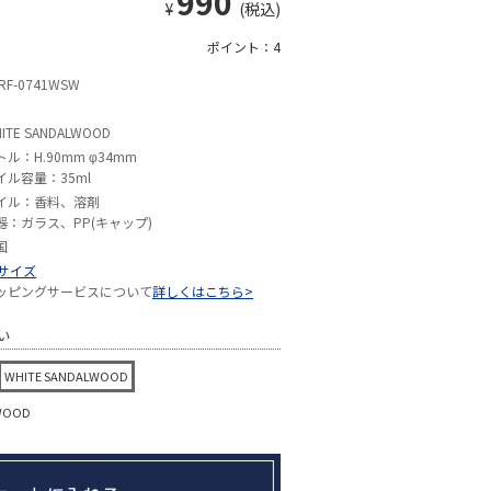
990
¥
(税込)
ポイント：4
RF-0741WSW
ITE SANDALWOOD
トル：H.90mm φ34mm
イル容量：35ml
イル：香料、溶剤
器：ガラス、PP(キャップ)
国
Sサイズ
ッピングサービスについて
詳しくはこちら>
い
WHITE SANDALWOOD
WOOD