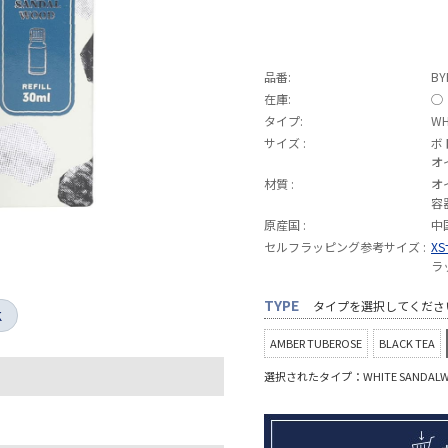
品番:
BY
在庫:
◯
タイプ:
WH
サイズ :
ボ
オ
材質 :
オ
容
原産国 :
中
セルフラッピング参考サイズ :
X
ラ
TYPE
タイプを選択してくださ
K
AMBER TUBEROSE
BLACK TEA
選択されたタイプ：WHITE SANDAL