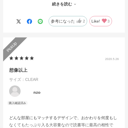
続きを読む
もう可愛くて可愛くて最高です。
値段も可愛いしお客さんが来るのが楽しみなくらい。
耐熱性が不安なところですが今のところコーヒー入れても大
参考になった
2
Like!
3
丈夫でした。
毎日がハッピーになるくらい好きな食器がある生活って心を
豊かにしてくれるってこのグラスと出会って知りました。
とてもいいグラスです。
2020.5.26
想像以上
サイズ：CLEAR
nzo
どんな部屋にもマッチするデザインで、おかわりを何度もし
なくてもたっぷり入る大容量なので読書等に最高の相性で