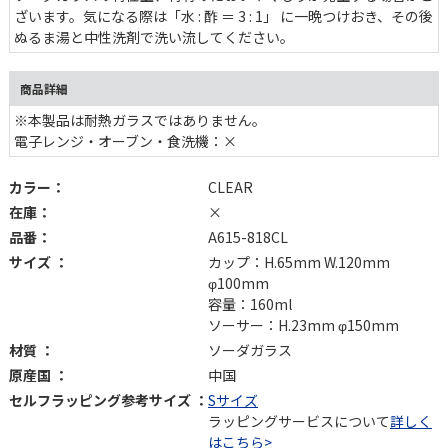
ざいます。気になる際は「水 : 酢 ＝ 3 : 1」 に一晩つけおき、その後
ぬるま湯と中性洗剤で洗い流してください。
商品詳細
※本製品は耐熱ガラスではありません。
電子レンジ・オーブン・食洗機：×
カラー：
CLEAR
在庫：
×
品番：
A615-818CL
サイズ ：
カップ：H.65mm W.120mm
φ100mm
容量：160ml
ソーサー：H.23mm φ150mm
材質 ：
ソーダガラス
原産国 ：
中国
セルフラッピング参考サイズ ：
Sサイズ
ラッピングサービスについて
詳しく
はこちら>