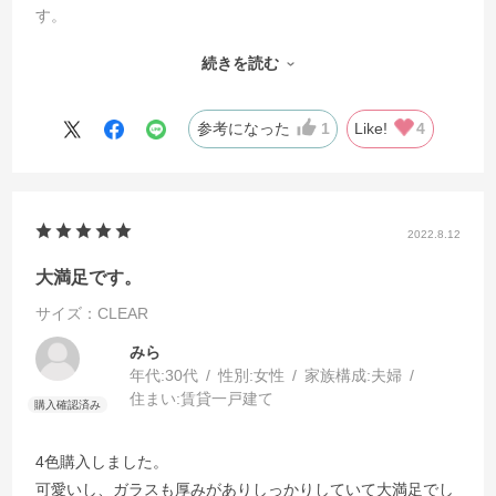
す。
丈夫さを簡単に想定できるガラスの厚みが、クリスタル感を
続きを読む
増していて、全てが想像以上にいいです。
コロンとした形のせいで手に馴染みます。
コスパ最高だと思います。
参考になった
1
Like!
4
2022.8.12
大満足です。
サイズ：CLEAR
みら
年代:
30代
性別:
女性
家族構成:
夫婦
住まい:
賃貸一戸建て
4色購入しました。
可愛いし、ガラスも厚みがありしっかりしていて大満足でし