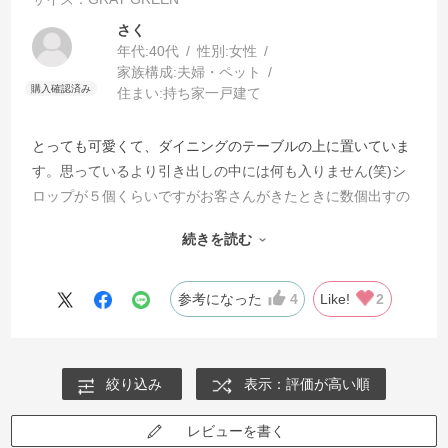
さく
年代:
40代
性別:
女性
家族構成:
夫婦・ペット
住まい:
持ち家一戸建て
とっても可愛くて、ダイニングのテーブルの上に置いていま
す。思っているより引き出しの中には何も入りません(笑)シ
ロップが５個くらいですがお客さんがきたときに数個出すの
にはちょうどいいです！
続きを読む
とにかく色も可愛くて一目惚れです！
洋風のテーブルですがおかしくないです。
参考になった
4
Like!
2
絞り込み
表示：評価が高い順
レビューを書く