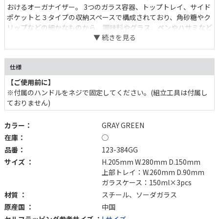
おけるオーガナイザー。 3つのガラス容器、トップトレイ、サイド
ポケットと３タイプの収納スペースで構成されており、角砂糖やク
リップなどの細かなものから、調味料やグラス、ペンやハサミなど
の様々な形状の小物を収納できます。 頑丈なスチールの枠組みと
分厚く青みがかったガラス容器の組み合わせは、クラシカルであり
ながら新鮮な存在感も。 これを置くために中に入れる小物を用意
仕様
したい、そんな衝動買いも大歓迎のアイテムです。
【ご使用前に】
※付属のハンドルをネジで固定してください。(組立工具は付属し
ておりません)
カラー：
GRAY GREEN
在庫：
◯
品番：
123-384GG
サイズ ：
H.205mm W.280mm D.150mm
上部トレイ：W.260mm D.90mm
ガラスケース：150ml×3pcs
材質 ：
スチール、ソーダガラス
原産国 ：
中国