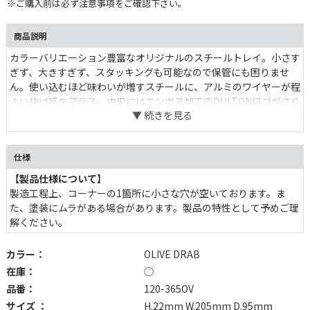
※ご購入前は必ず注意事項をご確認下さい。
商品説明
カラーバリエーション豊富なオリジナルのスチールトレイ。小さす
ぎず、大きすぎず、スタッキングも可能なので保管にも困りませ
ん。使い込むほど味わいが増すスチールに、アルミのワイヤーが程
よい抜け感をプラス。中央にはエンボス加工のDULTONロゴがさり
げなく映えます。お気に入りのカラーを育てるも良し、色違いで揃
えて気分で使い分けるも良し。何を入れようか、どこに置こうか、
考える時間も愉しみたい。
仕様
【製品仕様について】
製造工程上、コーナーの1箇所に小さな穴が空いております。ま
た、塗装にムラがある場合があります。製品の特性として予めご理
解ください。
カラー：
OLIVE DRAB
在庫：
◯
品番：
120-365OV
サイズ ：
H.22mm W.205mm D.95mm