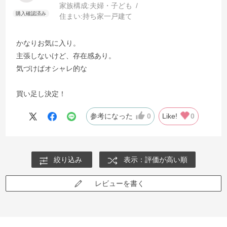
家族構成:
夫婦・子ども
住まい:
持ち家一戸建て
かなりお気に入り。
主張しないけど、存在感あり。
気づけばオシャレ的な
買い足し決定！
参考になった
0
Like!
0
絞り込み
表示：評価が高い順
レビューを書く