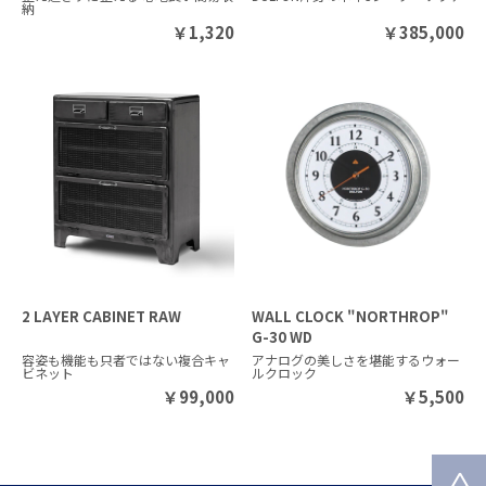
納
￥
1,320
￥
385,000
2 LAYER CABINET RAW
WALL CLOCK "NORTHROP"
G-30 WD
容姿も機能も只者ではない複合キャ
アナログの美しさを堪能するウォー
ビネット
ルクロック
￥
99,000
￥
5,500