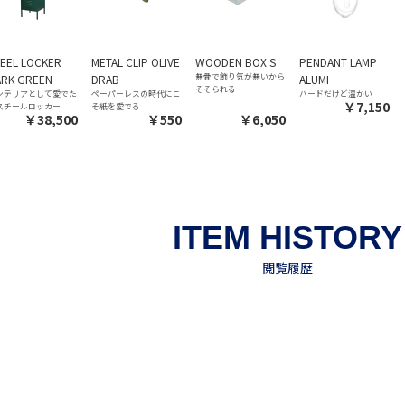
EEL LOCKER
METAL CLIP OLIVE
WOODEN BOX S
PENDANT LAMP
無骨で飾り気が無いから
ARK GREEN
DRAB
ALUMI
そそられる
ンテリアとして愛でた
ペーパーレスの時代にこ
ハードだけど温かい
￥7,150
スチールロッカー
そ紙を愛でる
￥38,500
￥550
￥6,050