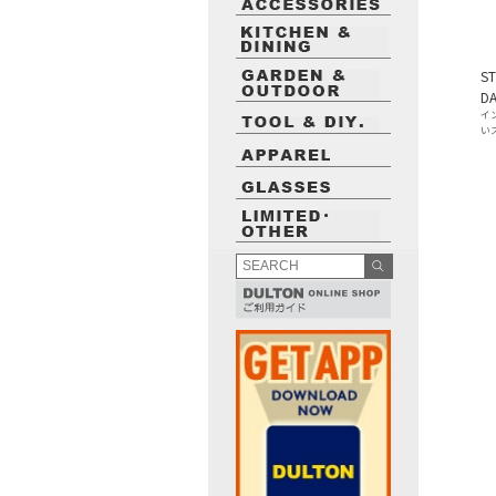
ST
D
イ
い
最近閲覧したお勧めの商品