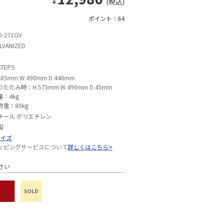
¥
(税込)
ポイント：64
0-271GV
LVANIZED
STEPS
485mm W.490mm D.440mm
りたたみ時：H.575mm W.490mm D.45mm
量：4kg
荷重：80kg
チール ポリエチレン
国
サイズ
ッピングサービスについて
詳しくはこちら>
さい