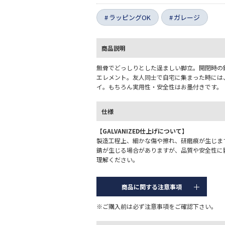
ラッピングOK
ガレージ
商品説明
無骨でどっしりとした逞ましい脚立。開閉時の
エレメント。友人同士で自宅に集まった時には
イ。もちろん実用性・安全性はお墨付きです。
仕様
【GALVANIZED仕上げについて】
製造工程上、細かな傷や擦れ、研磨痕が生じま
錆が生じる場合がありますが、品質や安全性に
理解ください。
商品に関する注意事項
※ご購入前は必ず注意事項をご確認下さい。