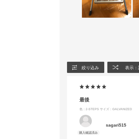
絞り込み
表示：
最後
色：2-STEPS
サイズ：GALVANIZED
sagari515