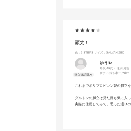
頑丈！
色：2-STEPS
サイズ：GALVANIZED
ゆう
年代:
40代
性別:
男性
住まい:
持ち家一戸建て
これまでポリプロピレン製の脚立を
ダルトンの脚立は見た目も気に入っ
実際に使用してみて、思った通りの