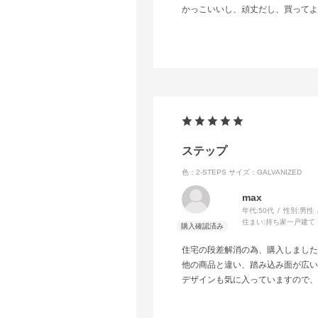
かっこいいし、頑丈だし、買ってよ
ステップ
色：2-STEPS
サイズ：GALVANIZED
max
年代:
50代
性別:
男性
住まい:
持ち家一戸建て
住宅の段差解消の為、購入しました
他の商品と違い、踏み込み面が広い
デザインも気に入っていますので、