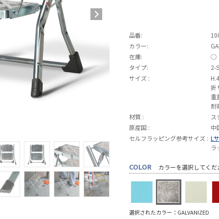
品番:
10
カラー:
GA
在庫:
◯
タイプ:
2-
サイズ :
H.
折
重
耐
材質 :
ス
原産国 :
中
セルフラッピング参考サイズ :
L
ラ
COLOR
カラーを選択してくだ
選択されたカラー：GALVANIZED