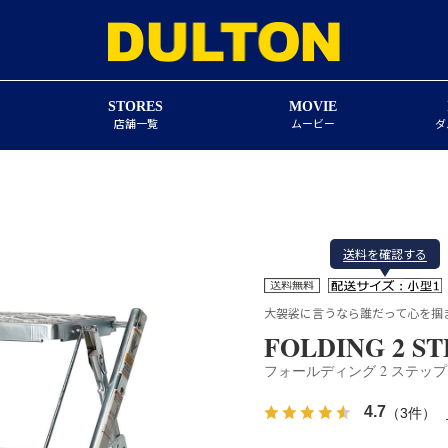
STORES
MOVIE
店舗一覧
ムービー
ダ
送料を確認する
大袈裟に言うなら誰だって心を掴
FOLDING 2 S
フォールディング 2 ステッ
4.7
（3件）